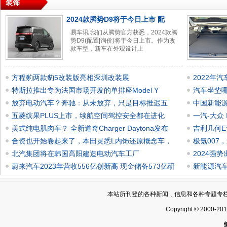
装饰
2024款腾势D9将于今日上市 配
易车讯 我们从腾势官方获悉，2024款腾
势D9(配置|询价)将于今日上市。作为改
款车型，新车在外观设计上
方程豹两款豹5改装版亮相深圳改装展
2022年
特斯拉推出专为法国市场开发的单排座Model Y
汽车坐垫
放弃电动汽车？奔驰：从未放弃，只是目标推迟五
中国新能源
五菱缤果PLUS上市，续航空间驾控安全都在进化
一汽-大众 I
美式纯电肌肉车？ 全新道奇Charger Daytona发布
吉利几何E
合资也开始卷起来了，本田灵悉L内饰还原概念车，
极氪007
北汽集团将在韩国高阳建造电动汽车工厂
2024强
蔚来汽车2023年营收556亿创新高 现金储备573亿研
新能源汽车
本站所刊登的各种新闻﹑信息和各种专题专
Copyright © 2000-20