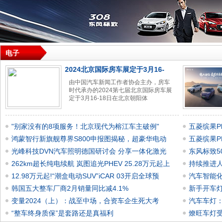
电子
2024北京国际房车展定于3月16-
由中国汽车新闻工作者协会主办，房车
时代承办的2024第七届北京国际房车展
定于3月16-18日在北京朝阳体
"别家没有的8项服务！北京现代为榕江车主破例"
五菱缤果P
鸿蒙智行新旗舰尊界S800申报图揭秘，超豪华电动
五菱缤果PL
光峰科技DVN汽车照明德国研讨会 分享一体化激光
东风标致5
262km超长纯电续航 岚图追光PHEV 25.28万元起上
持续推进
12.98万元起!“潮盒电动SUV”iCAR 03开启全球预
汽车智能
韩国五大整车厂商2月销量同比减4.1%
新手开车
变量2024（上）：战至中场，合资车企生死大考
汽车车灯
“整车终身质保”是套路还是真福利
燎旺车灯受