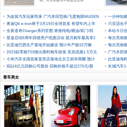
场，对车的要求不再是仅仅徘
为改装汽车玩家而来 广汽本田型格/飞度無限MUGEN
一分钟知晓
奥迪Q6 e-tron将于3月19日全球首发 有望年内上市
只买适合不
全新道奇Charger系列官图 将推纯电/燃油/双门/四
本站今日份
星途启动5周年回馈用户优惠活动 揽月购车最高享2
每次亮相都
比亚迪巴西生产基地开始建设 预计年产能15万辆
每次亮相都
2023款零跑T03推出限时购车政策 至高优惠1.5万元
广汽丰田第
小米汽车全国首家直营店落地北京王府井商圈 预计
比亚迪海鸥
拟以4亿元回购公司股份 回购价格不超过270元/股
长城汽车1-
香车美女