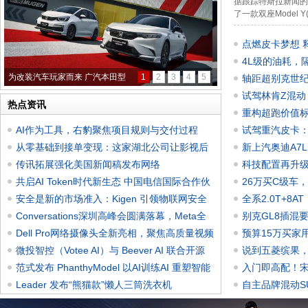
据跟踪特斯拉新闻的网
了一款双座Model Y
点燃皮卡梦想 
举行
4L级的油耗，
为改装汽车玩家而来 广汽本田型
1
2
3
4
5
轴距超别克世纪
放在眼里
试驾林肯Z混动
热点资讯
重构超跑价值标
AI作为工具，右豹聚焦项目规则与交付过程
玩
试驾重汽皮卡：
从零基础到接单变现：这家湖北公司让影视后
兹”？
新上汽奥迪A7
期不
传讯拓展强化美国新闻稿发布网络
科技配置再升级
共启AI Token时代新生态 中国电信国际合作伙
26万买C级车
伴
安全是新的市场准入：Kigen 引领物联网安全
香了！
全系2.0T+8
时代
Conversations深圳高峰会圆满落幕，Meta全
了！
别克GL8插混
面推
Dell Pro网络摄像头全新亮相，聚焦高质量视频
内
预算15万买家
与
微投智控（Votee AI）与 Beever AI 联合开源
说到五菱缤果
Be
范式发布 PhanthyModel 以AI训练AI 重塑智能
入门即高配！宋P
建
Leader 发布“熊猫款”懒人三筒洗衣机
自主品牌混动S