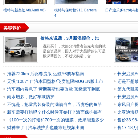
模特与新奥迪A8(Audi A8)
模特与保时捷911 Carrera
日产途乐(Patrol)
4
美容养护
价格来说话，3月新浪报价，比
说到买车，大部分消费者首先考虑的就
是合资品牌，国人对于大品牌的认可是
根深蒂固的，不过说实话，合
推荐720km 后驱尊贵版 远航Y6购车指南
长安启源A
无惧“1087” 广汽本田型格/飞度無限MUGEN版上市
还是不想放
汽车圈内卷急了 劳斯莱斯也要改款 顶级豪车到底
第九代凯美
雨水增多，做好车漆防护
长安启源A0
不愧是，把露营装备装的满满当当，巧虎爸的鱼竿
东风日产探陆
新车需要打蜡吗？什么时候开始打？漆面保护都有
比亚迪海鸥荣
《100一次的打蜡和700一次的镀膜，效果能差多少
售价33.9
财神来了 | 汽车洗护店也能靠短视频出圈
售17.1