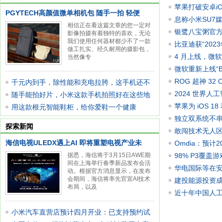
苹果打破安卓iO
PGYTECH高颜值微单相机包 随手一拍 轻便
息称小米SU7
相信正在看这篇文章的您一定对
银鹭八宝粥官方认
影像拍摄有着独特的喜欢，无论
我们使用任何器材都少不了一款
严丝合
比亚迪获“202
做工扎实、经久耐用的摄影包，
4 月上线，微软
当然像专
微软重新上线“Bi
响应速
ROG 超神 32 
千元内到手，除性能和充电拉胯，这手机还不
到手价 999
2024 世界人
错
随手能拍好片，小米这款手机拍照好在这些地
企业包
苹果为 iOS 1
方
用这款根元智能鞋柜，给你爱鞋一个健康
性化需求
独立双系统不串味
的"家"
探索新闻
（日常 489
敢闯技术无人区，
海信电视ULEDX遇上AI 即将重塑电视产业未
Omdia：预计
据悉，海信将于3月15日AWE期
元
98% P3覆盖游
间在上海举行春季新品发布会活
华电国际等在
动。根据官方消息显示，在发布
会期间，海信将率先官宣AI技术
建投能源投资
布局，以及
近十年中国人
小米汽车直营店预计四月开业：已支持预约试