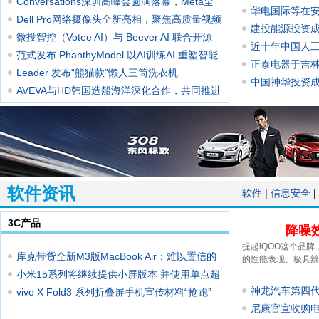
时代
Conversations深圳高峰会圆满落幕，Meta全
华电国际等在
面推
Dell Pro网络摄像头全新亮相，聚焦高质量视频
建投能源投资
与
微投智控（Votee AI）与 Beever AI 联合开源
近十年中国人
Be
范式发布 PhanthyModel 以AI训练AI 重塑智能
正泰电器于吉
建
Leader 发布“熊猫款”懒人三筒洗衣机
中国神华投资
AVEVA与HD韩国造船海洋深化合作，共同推进
数字
软件资讯
软件
|
信息安全
|
3C产品
降噪
提起iQOO这个品
库克带货全新M3版MacBook Air：难以置信的
的性能表现、极具辨
轻薄
小米15系列将继续提供小屏版本 并使用单点超
神龙汽车第四代 
声
vivo X Fold3 系列折叠屏手机宣传材料“抢跑”
龘款首搭
尼康官宣收购电