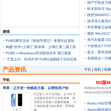
国产手机发力啦
铃木宣布与 Sky
大阪
联想SR668V
技术强大索尼A
开学季卷王游戏本
游戏
微软 Win10/
淮汽车集团 202
PUBG网页活动《绝地寻梦记》来袭共赴冒险
十铨推出T-FOR
之旅
构建“伙伴+少海汇”新体系，少海汇第二届工程
厚铝合金散热片
盘点：那些花
PUBG x NewJeans开启联动合作 现已更新
东风联合一汽推
30.1版本
“万里之行，吃鸡不停”PUBG成都线下活动完美
落
产品资讯
手机
|
相机
|
电脑
手机
M3版M
苹果：正开发一种换机方案，以帮助用户轻
M2版MacBook
Windows笔记本使
IT之家 3 月 8 日消息，从 iOS 平
台切换到安卓平台并非易事，甚
至要比大多数人想象的都难。 为
Redmi K60
了响应欧盟 DMA 要求，苹果现
拥有
Xiaomi路由
确