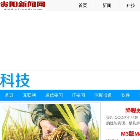
首页
新闻
科技
首页
互联网
通信要闻
IT要闻
深度报道
软件
降噪
提起iQOO这个品
的性能表现、极具辨
M3版M