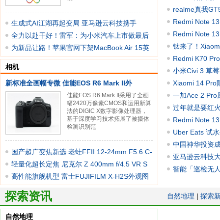
realme真我
Redmi Not
生成式AI江湖再起变局 亚马逊云科技携手
Redmi Note
Anthrop
全力以赴干好！雷军：为小米汽车上市做最后
钛来了！Xiaom
冲刺
为新品让路！苹果官网下架MacBook Air 15英
Redmi K70 
寸：
相机
小米Civi 3
新标准全画幅专微 佳能EOS R6 Mark II外
Xiaomi 1
一加Ace 2 
佳能EOS R6 Mark II采用了全画
幅2420万像素CMOS和运用新算
过年就是要红火 R
法的DIGIC X数字影像处理器，
基于深度学习技术拓展了被摄体
Redmi Not
检测识别范
Uber Eat
共享，加
中国神华投资
国产超广变焦新选 老蛙FFII 12-24mm F5.6 C-
亚马逊云科技大
Dre
轻量化超长定焦 尼克尔 Z 400mm f/4.5 VR S
应用落地
智能「巡检无人
外观
高性能旗舰机型 富士FUJIFILM X-H2S外观图
赏
探索资讯
自然地理
|
探索
自然地理