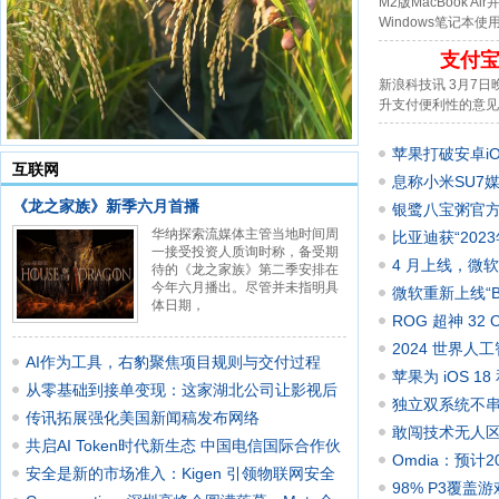
M2版MacBook
Windows笔记本使
支付
新浪科技讯 3月7
升支付便利性的意见
苹果打破安卓iO
互联网
息称小米SU7
《龙之家族》新季六月首播
银鹭八宝粥官方认
华纳探索流媒体主管当地时间周
严丝合
比亚迪获“202
一接受投资人质询时称，备受期
4 月上线，微软
待的《龙之家族》第二季安排在
今年六月播出。尽管并未指明具
微软重新上线“Bi
体日期，
响应速
ROG 超神 32 
到手价 999
2024 世界人
AI作为工具，右豹聚焦项目规则与交付过程
企业包
苹果为 iOS 1
从零基础到接单变现：这家湖北公司让影视后
性化需求
独立双系统不串味
期不
传讯拓展强化美国新闻稿发布网络
（日常 489
敢闯技术无人区，
共启AI Token时代新生态 中国电信国际合作伙
Omdia：预计
伴
安全是新的市场准入：Kigen 引领物联网安全
元
98% P3覆盖游