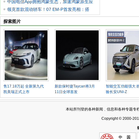
驾
中国电信App拥抱鸿蒙生态，加速鸿蒙原生应
用开
领克首款混动轿车！07 EM-P首发亮相：搭
1.5T插
探索图片
售17.18万起 全新第九代
新款保时捷Taycan将3月
智能交互功能强大 
凯美瑞正式上市
11日全球首发
验长安UNI-Z
本站所刊登的各种新闻﹑信息和各种专题专
Copyright © 2000-20