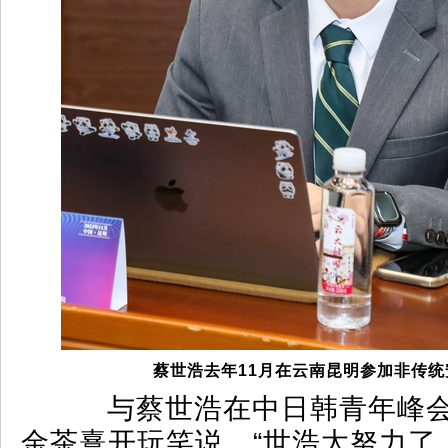
蔡世浩去年11月在云南昆明参加非传
与蔡世浩在中日韩青年峰会中
金茶憙开玩笑说，“世浩太努力了