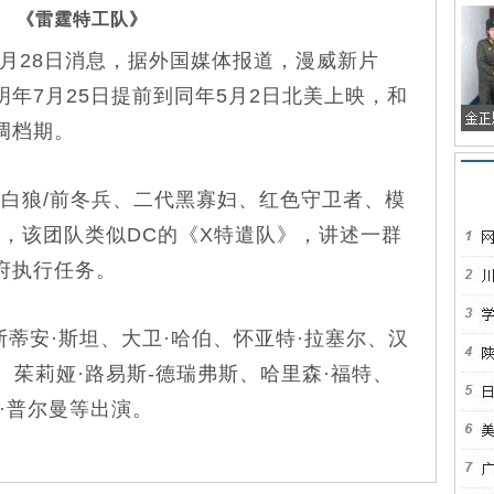
《雷霆特工队》
月28日消息，据外国媒体报道，漫威新片
年7月25日提前到同年5月2日北美上映，和
调档期。
狼/前冬兵、二代黑寡妇、红色守卫者、模
工，该团队类似DC的《X特遣队》，讲述一群
府执行任务。
安·斯坦、大卫·哈伯、怀亚特·拉塞尔、汉
、茱莉娅·路易斯-德瑞弗斯、哈里森·福特、
·普尔曼等出演。