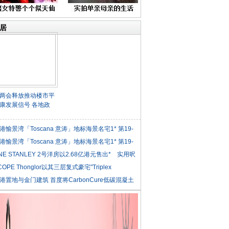
居
两会释放推动楼市平
康发展信号 各地政
港愉景湾「Toscana 意涛」地标海景名宅1* 第19-
港愉景湾「Toscana 意涛」地标海景名宅1* 第19-
NE STANLEY 2号洋房以2.68亿港元售出* 实用呎
COPE Thonglor以其三层复式豪宅"Triplex
iden
港置地与金门建筑 首度将CarbonCure低碳混凝土