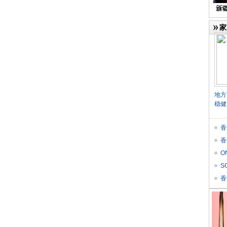
家
地方
稳健
香
香
O
价
S
Res
香