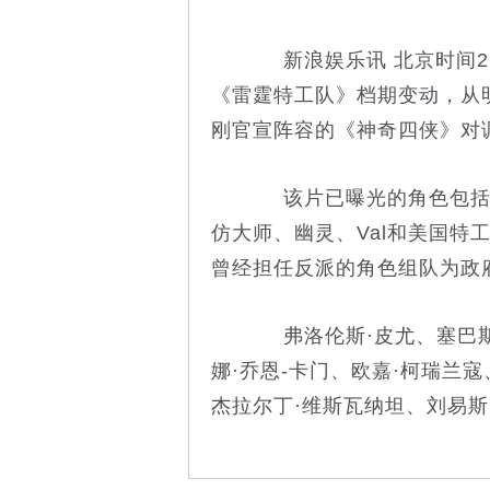
新浪娱乐讯 北京时间2
《雷霆特工队》档期变动，从明
刚官宣阵容的《神奇四侠》对
该片已曝光的角色包括白
仿大师、幽灵、Val和美国特
曾经担任反派的角色组队为政
弗洛伦斯·皮尤、塞巴斯蒂
娜·乔恩-卡门、欧嘉·柯瑞兰寇
杰拉尔丁·维斯瓦纳坦、刘易斯