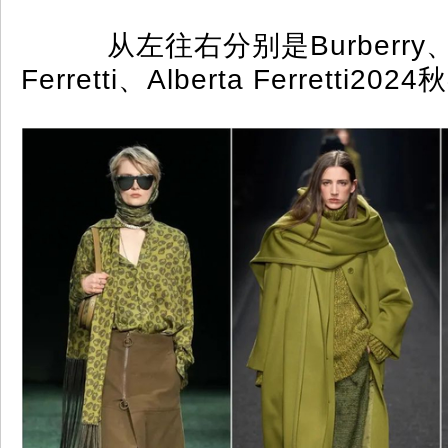
从左往右分别是Burberry、Al
Ferretti、Alberta Ferretti2