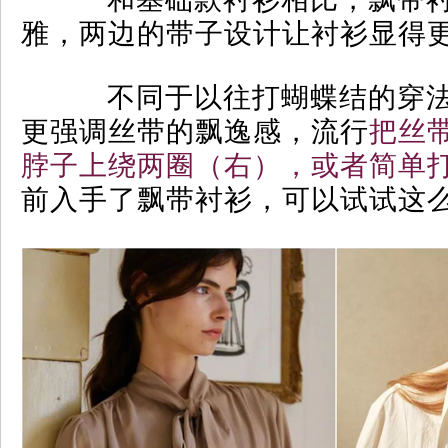
雅，两边的带子设计让衬衫显得
不同于以往打蝴蝶结的穿法
更强调丝带的飘逸感，流行
把丝
脖子上绕两圈（右），或者简单
前入手了飘带衬衫，可以试试这