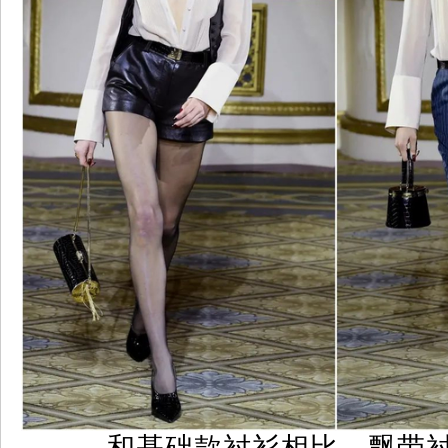
和基础款衬衫相比，飘带衬