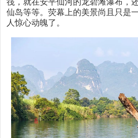
筏，就在安平仙河的龙碧滩瀑布，
仙岛等等。荧幕上的美景尚且只是
人惊心动魄了。