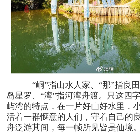
“峒”指山水人家、“那”指良田
岛星罗、“湾”指河湾舟渡。只这四
屿湾的特点，在一片好山好水里，
活着一群惬意的人们，守着自己的
舟泛游其间，每一帧所见皆是仙境