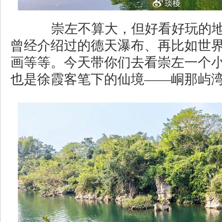
崇左不算大，但好看好玩的地
曾经介绍过的德天瀑布、再比如世
画等等。今天带你们去看崇左一个
也是徐霞客笔下的仙境——峒那屿