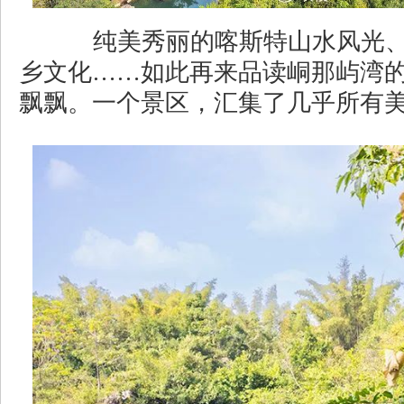
纯美秀丽的喀斯特山水风光、
乡文化……如此再来品读峒那屿湾
飘飘。一个景区，汇集了几乎所有