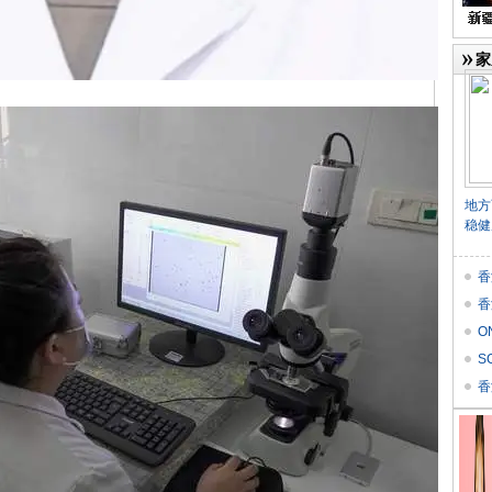
家
地方
稳健
香
香
O
价
S
Res
香