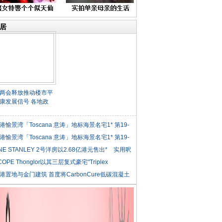
居
两会释放推动楼市平
康发展信号 各地政
港愉景湾「Toscana 意涛」地标海景名宅1* 第19-
港愉景湾「Toscana 意涛」地标海景名宅1* 第19-
NE STANLEY 2号洋房以2.68亿港元售出* 实用呎
COPE Thonglor以其三层复式豪宅"Triplex
iden
港置地与金门建筑 首度将CarbonCure低碳混凝土