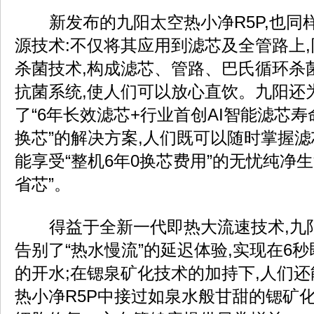
新发布的九阳太空热小净R5P,也同
源技术:不仅将其应用到滤芯及全管路上
杀菌技术,构成滤芯、管路、巴氏循环杀菌
抗菌系统,使人们可以放心直饮。九阳还
了“6年长效滤芯+行业首创AI智能滤芯
换芯”的解决方案,人们既可以随时掌握滤
能享受“整机6年0换芯费用”的无忧纯净生
省芯”。
得益于全新一代即热大流速技术,九阳
告别了“热水慢流”的延迟体验,实现在6秒即
的开水;在锶泉矿化技术的加持下,人们
热小净R5P中接过如泉水般甘甜的锶矿化