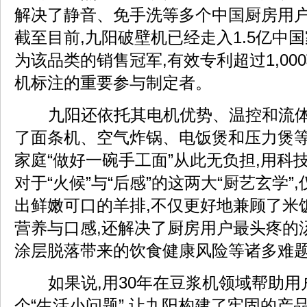
解决了静音、免手洗等多个中国厨房用
截至目前,九阳破壁机已经走入1.5亿中
为该品类的销售冠军,有效专利超过1,00
机标注的重要参与制定者。
九阳还依托其电机优势、温控和流体
了面条机、空气炸锅、电饭煲和压力煲
家庭“做好一碗手工面”从此无负担,用科
对于“火候”与“后感”的这两大“厨艺玄学”
出鲜嫩可口的羊排,不仅更好地兼顾了米
营养与口感,还解决了厨房用户最头疼的
涂层脱落带来的饮食健康风险等诸多难题 ...
如果说,用30年在豆浆机领域帮助用
个“生活小问题”,让九阳构建了牢固的产