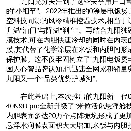
九阳充分关注到了这些关乎用户日常
的“小细节”。2022年推出的0涂层电饭
空科技同源的风冷精准控温技术,相当于
升温“油门”与降温“刹车”。再结合九阳
膜技术,可在内胆快速冷却的同时在内表
膜,其代替了化学涂层在米饭和内胆间形
保护膜。这不仅牢固树立了“九阳电饭煲=
国人心智品牌认知,也迅速全网累积销量
九阳又一个“品类优势护城河”。
在此基础上,本次推出的九阳新一代
40N9U pro全新升级了“米粒活化悬浮舱
内胆表面多达20万个点阵微坑形成了更
悬浮水润膜表面积大大增加,米饭与内胆