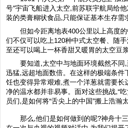
号”宇宙飞船进入太空,前苏联宇航局给
装的类膏糊状食品,只能保证基本生存需
但如今距离地表400公里以上高度的
们不仅可以吃上120种中式太空餐、随手
至还可以喝上一杯香甜又暖胃的太空豆
要知道,太空中与地面环境截然不同
迅猛,远超地面数倍。在这样的极端条件
饪也变得异常艰难,煮一个洋葱就需要长达
净的温水都并非易事。面对这些挑战,“吃
员们,是如何将“舌尖上的中国”搬上浩瀚
那么,他们是如何做到的呢?神舟十