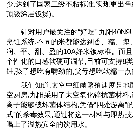
少,达到了国家二级不粘标准,实现更出色
顶级涂层饭煲)。
针对用户最关注的“好吃”,九阳40N9U
烹饪系统,不同的米都能达到香、糯、弹
润、平、甜、盈的10A好米饭标准。而且
个性化的口感软硬可调节,目前可支持8
饪,孩子想吃有嚼劲的,父母想吃软糯一点
我们知道,太空中细菌繁殖速度是地
空厨房,九阳采用了太空氧化锌抗菌材料
离子能够破坏菌体结构,凭借“四处游离”
式”的杀毒效果,通过将这一材料与即热技
喝上了温热安全的饮用水。