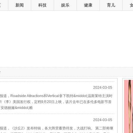
页
新闻
科技
娱乐
健康
育儿
台
2024-03-05
dside Attractions和Vertical拿下凯特&middot;温斯莱特主演时
传记片《李》美国发行权，定档9月20日上映，该片去年已在多伦多电影节首
、安德丽娅&middot;赖
2024-03-05
体报道，《沙丘2》发布特辑，各大阵营蓄势待发，大战打响。 第二部将继