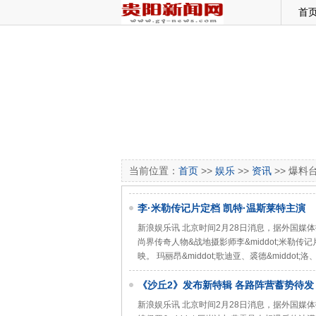
首
当前位置：
首页
>>
娱乐
>>
资讯
>> 爆料
李·米勒传记片定档 凯特·温斯莱特主演
新浪娱乐讯 北京时间2月28日消息，据外国媒体报道，Roa
尚界传奇人物&战地摄影师李&middot;米勒
映。 玛丽昂&middot;歌迪亚、裘德&middot;洛
《沙丘2》发布新特辑 各路阵营蓄势待发
新浪娱乐讯 北京时间2月28日消息，据外国媒