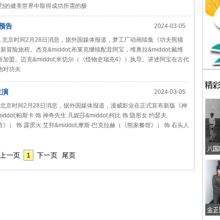
争激烈的健美世界中取得成功所需的极
预告
2024-03-05
 北京时间2月28日消息，据外国媒体报道，梦工厂动画续集《功夫熊猫
冒险旅程。杰克&middot;布莱克继续配音阿宝，维奥拉&middot;戴维
加盟。迈克&middot;米切尔（《怪物史瑞克4》）执导。讲述阿宝在古代
他对功夫
主演
2024-03-05
 北京时间2月28日消息，据外国媒体报道，漫威影业在正式宣布新版《神
dot;帕斯卡 饰 神奇先生 凡妮莎&middot;柯比 饰 隐形女 约瑟夫
物语》） 饰 霹雳火 艾邦&middot;摩斯-巴克拉赫（《熊家餐馆》） 饰 石头人
上一页
1
下一页
尾页