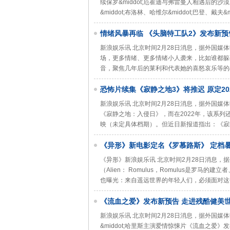
续保罗&middot;厄崔迪与弗雷曼人相遇后的沙漠
&middot;布洛林、哈维尔&middot;巴登、戴夫&
情绪风暴再临 《头脑特工队2》发布新预
新浪娱乐讯 北京时间2月28日消息，据外国媒
场，更多情绪、更多情绪小人袭来，比如谁都躲不掉的&ldqu
音，聚焦几年后的莱利和代表她的喜怒哀乐等的&ld
恐怖片续集《寂静之地3》将推迟 原定20
新浪娱乐讯 北京时间2月28日消息，据外国
《寂静之地：入侵日》，而在2022年，该系列
映（未定具体档期）。但近日新报道指出：《寂静
《异形》新电影定名《罗慕路斯》 定档
《异形》新浪娱乐讯 北京时间2月28日消息
（Alien： Romulus，Romulus是
也曝光：来自遥远世界的年轻人们，必须面对这
《流血之爱》发布新预告 走进残酷健美
新浪娱乐讯 北京时间2月28日消息，据外国媒体报道
&middot;哈里斯主演爱情惊悚片《流血之爱》