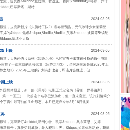
之旅，提莫西&middot;查拉梅、赞达亚、丽贝卡&middot;弗格森、乔什
middot;巴蒂斯塔、斯特
告
2024-03-05
体报道，皮克斯新片《头脑特工队2》发布新预告。元气冰球少女莱莉登
o;焦虑&rdquo;&hellip;&hellip; 艾米&middot;波莫等继续配
quo;情绪小人&r
25上映
2024-03-05
媒体报道，大热恐怖片系列《寂静之地》已经宣布推出前传性质的衍生电影
还宣布了一部主线的直接续集《寂静之地3》，当时派拉蒙是说2025年上
之地3》2025年上映的计划有所改变，即该片会推迟，但
暑期上映
2024-03-05
，据外国媒体报道，新一部《异形》电影正式定名为《异形：罗慕路斯》
罗马的建立者、第一个国王），此前这个名字已流传出，但一直未官宣。该片剧情简介
个宇宙中最可怕的生命形态。本片已定档今年8月16日北美
世界
2024-03-05
，克里斯汀&middot;斯图尔特、凯蒂&middot;奥布莱恩、艾德
发布新预告，真爱受到威胁，卷入犯罪世界。&ldquo;如果你敢动她，我就