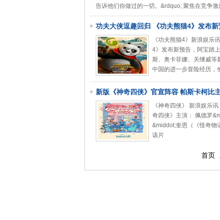
告诉他们你做过的一切。&rdquo; 聚焦在竞
功夫大侠逗趣回归 《功夫熊猫4》发布新
《功夫熊猫4》新浪娱乐讯
4》发布新预告，阿宝踏上新
斯、奥卡菲娜、关继威等新
中国的进一步冒险经历，
新版《神奇四侠》官宣阵容 帕斯卡柯比
《神奇四侠》 新浪娱乐讯
奇四侠》主演： 佩德罗&mid
&middot;奎恩（《怪奇
该片
首页