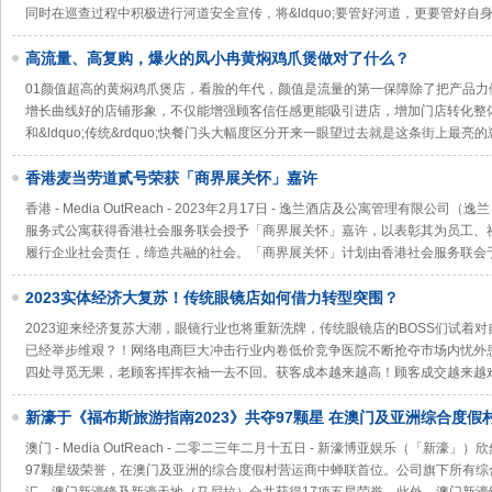
同时在巡查过程中积极进行河道安全宣传，将&ldquo;要管好河道，更要管好自身&r
高流量、高复购，爆火的凤小冉黄焖鸡爪煲做对了什么？
01颜值超高的黄焖鸡爪煲店，看脸的年代，颜值是流量的第一保障除了把产品
增长曲线好的店铺形象，不仅能增强顾客信任感更能吸引进店，增加门店转化整
和&ldquo;传统&rdquo;快餐门头大幅度区分开来一眼望过去就是这条街上最亮
香港麦当劳道贰号荣获「商界展关怀」嘉许
香港 - Media OutReach - 2023年2月17日 - 逸兰酒店及公寓管理有限
服务式公寓获得香港社会服务联会授予「商界展关怀」嘉许，以表彰其为员工、
履行企业社会责任，缔造共融的社会。「商界展关怀」计划由香港社会服务联会于2
2023实体经济大复苏！传统眼镜店如何借力转型突围？
2023迎来经济复苏大潮，眼镜行业也将重新洗牌，传统眼镜店的BOSS们试着
已经举步维艰？！网络电商巨大冲击行业内卷低价竞争医院不断抢夺市场内忧外
四处寻觅无果，老顾客挥挥衣袖一去不回。获客成本越来越高！顾客成交越来越
新濠于《福布斯旅游指南2023》共夺97颗星 在澳门及亚洲综合度
澳门 - Media OutReach - 二零二三年二月十五日 - 新濠博亚娱乐（「新濠
97颗星级荣誉，在澳门及亚洲的综合度假村营运商中蝉联首位。公司旗下所有