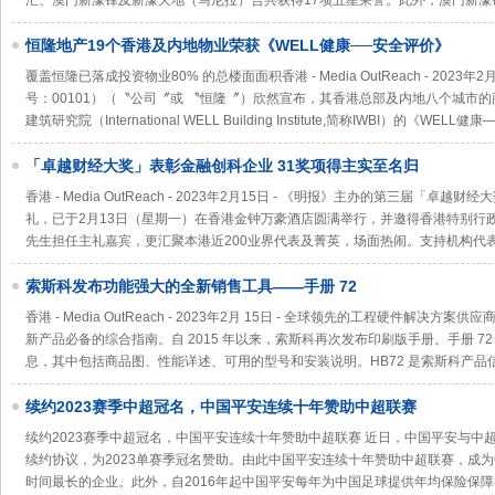
汇、澳门新濠锋及新濠天地（马尼拉）合共获得17项五星荣誉。此外，澳门新濠
恒隆地产19个香港及内地物业荣获《WELL健康──安全评价》
覆盖恒隆已落成投资物业80% 的总楼面面积香港 - Media OutReach - 2023
号：00101）（〝公司〞或 〝恒隆〞）欣然宣布，其香港总部及内地八个城市的
建筑研究院（International WELL Building Institute,简称IWBI）的《WEL
「卓越财经大奖」表彰金融创科企业 31奖项得主实至名归
香港 - Media OutReach - 2023年2月15日 - 《明报》主办的第三届「卓
礼，已于2月13日（星期一）在香港金钟万豪酒店圆满举行，并邀得香港特别行
先生担任主礼嘉宾，更汇聚本港近200业界代表及菁英，场面热闹。支持机构代
索斯科发布功能强大的全新销售工具——手册 72
香港 - Media OutReach - 2023年2月 15日 - 全球领先的工程硬件解决
新产品必备的综合指南。自 2015 年以来，索斯科再次发布印刷版手册。手册 7
息，其中包括商品图、性能详述、可用的型号和安装说明。HB72 是索斯科产品
续约2023赛季中超冠名，中国平安连续十年赞助中超联赛
续约2023赛季中超冠名，中国平安连续十年赞助中超联赛 近日，中国平安与中超
续约协议，为2023单赛季冠名赞助。由此中国平安连续十年赞助中超联赛，成
时间最长的企业。此外，自2016年起中国平安每年为中国足球提供年均保险保障