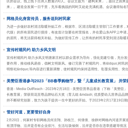
区的会议。线上线下出席人数逾200人。会议主题为「建构未来」，题目之由来
来」。建造业发展一日千里，充斥着挑战的同时又处处充满机遇。会议邀得知名
网格员化身宣传员，服务送到村民家
为进一步做好农村清洁取暖补贴工作，根据市、区清洁取暖主管部门工作要求，
代煤）的所有居民进行摸排，有改造计划要在村里报名，并在爱山东APP上申请
的居民，将无法获得相关补贴。为做好宣传工作，让所有的村民享受到清洁取暖
宣传村规民约 助力乡风文明
宣传村规民约 助力乡风文明唐家庄村以群众需求为导向，强化党建引领，充分
要作用，推动移风易俗，倡树文明新风。修订完善了村规民约，将&ldquo;村
明祭祀&rdquo;等内容进行重新调整，使村规民约保持适用性、彰显实用性、突
美赞臣香港参与2023「BB春季购物节」暨「儿童成长教育展」 并
大奖
香港 - Media OutReach - 2023年2月18日 - 美赞臣营养品香港（下称「
长教育展」荣获荷花至尊品牌钻石大奖（育儿组 &mdash; 优质婴幼儿营养品
持不断研究创新，致力为孩子提供一生中更好的开始。于2023年2月17至19日期间
管好河道，更要管好自身
2月20日，何家村专职网格员何京翔、孙枝兰、何倩倩、徐静对网格内河道开展
有漂浮物、沿岸是否有企业排污、生活垃圾倾倒，沿岸是否存在违章搭建等情况