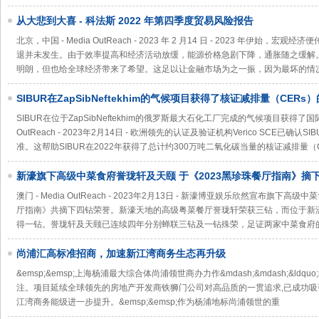
从大悲到大喜 - 科法斯 2022 年第四季度贸易风险报告
北京，中国 - Media OutReach - 2023 年 2 月14 日 - 2023 年伊
退并未发生。由于效率提高和经济活动放缓，能源价格急剧下降，通胀随之缓解
明朗，但也给全球经济带来了希望。这足以让金融市场为之一振，因为最坏的情
SIBUR在ZapSibNeftekhim的气候项目获得了核证减排量（CER
SIBUR在位于ZapSibNeftekhim的俄罗斯最大石化工厂完成的气候项目获得了国际
OutReach - 2023年2月14日 - 欧洲领先的认证及验证机构Verico SCE已确认SIB
准。这帮助SIBUR在2022年获得了总计约300万吨二氧化碳当量的核证减排量
新濠旗下高级中菜食府誉珑轩及天颐 于《2023黑珍珠餐厅指南》摘
澳门 - Media OutReach - 2023年2月13日 - 新濠博亚娱乐欣然宣布旗下
厅指南》共摘下四钻荣誉。新濠天地的高级粤菜餐厅誉珑轩荣获三钻，而位于新
得一钻。誉珑轩及天颐已连续四年分别蝉联三钻及一钻殊荣，足证两家中菜食府
尚浦汇高标准招商，加速新江湾商务生态再升级
&emsp;&emsp;上海杨浦最大综合体尚浦领世商办力作&mdash;&mdash;&ldqu
注。项目延续全球领先的房地产开发商铁狮门公司对高品质的一贯追求,已成功吸
江湾商务能级进一步提升。&emsp;&emsp;作为杨浦地标尚浦领世的重