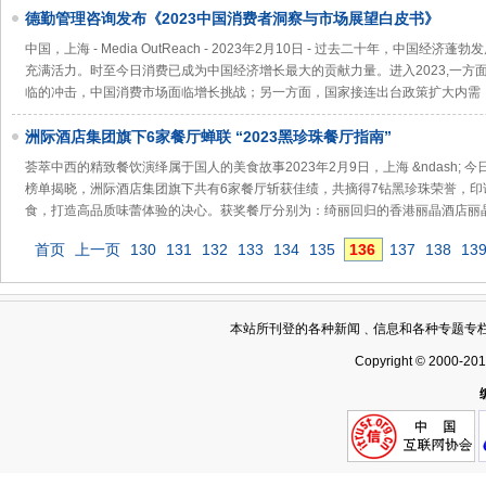
德勤管理咨询发布《2023中国消费者洞察与市场展望白皮书》
中国，上海 - Media OutReach - 2023年2月10日 - 过去二十年，中国
充满活力。时至今日消费已成为中国经济增长最大的贡献力量。进入2023,一方
临的冲击，中国消费市场面临增长挑战；另一方面，国家接连出台政策扩大内需
洲际酒店集团旗下6家餐厅蝉联 “2023黑珍珠餐厅指南”
荟萃中西的精致餐饮演绎属于国人的美食故事2023年2月9日，上海 &ndash; 今日，&
榜单揭晓，洲际酒店集团旗下共有6家餐厅斩获佳绩，共摘得7钻黑珍珠荣誉，
食，打造高品质味蕾体验的决心。获奖餐厅分别为：绮丽回归的香港丽晶酒店丽
首页
上一页
130
131
132
133
134
135
136
137
138
13
本站所刊登的各种新闻﹑信息和各种专题专
Copyright © 2000-20