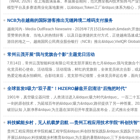
（WAIC 2026）在上海圆满落幕。本届展会期间，范式携全栈AI技术矩阵与产
模型平台及多赛道商业化落地案例，以&ldquo;Token工厂&rdquo;体系为核心，完
NCB为在越南的国际游客推出无缝跨境二维码支付服务
越南河内 - Media OutReach Newswire - 2026年7月15日&mdash;&
受赞誉的美食、当地人的热情好客，以及日益便捷的支付方式，正使越南迅速成
游目的地之一。越南国民公民商业股份银行（NCB）推出&ldquo;VietQR Global&
常州云茂开展“我与党旗合个影”主题党日活动
7月14日，常州云茂智能科技有限公司党支部开展红色七月&ldquo;我与党旗合个
化党员初心使命。活动现场，活动现场，鲜红的党旗前，全体党员依次合影，或
热爱定格成永恒瞬间。合影结束后，党支部书记领誓，全体党员举起右拳，面向
全球首发0吸力“双子星”！HIZERO赫兹开启清洁“后拖把时代”
1901年，真空吸尘器问世，人类清洁进入&ldquo;吸力时代&rdquo;。一百
一剑的原创技术，为延续百年的&ldquo;吸力&rdquo;路径提供了另一种答案。2026
破旧认知 入新净界&rdquo;为主题在深圳召开年度新品发布会，正式推出全球首
科技赋能乡村，无人机载梦启航 —贵州工程应用技术学院“科创扶智
级中学开展社会实践
贵州工程应用技术学院机械工程学院&ldquo;科创扶智实践队&rdquo;实践队于
开展以&ldquo;科技赋能乡村教育&rdquo;为主题的暑期&ldquo;三下乡&rd