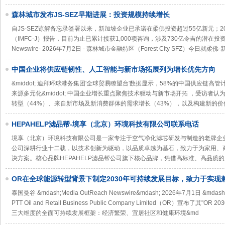
森林城市发布JS-SEZ早期进展：投资规模持续增长
自JS-SEZ谅解备忘录签署以来，新加坡企业已承诺在柔佛投资超过55亿新元；2
（IMFC-J）报告，目前为止已累计接获1,000项咨询，涉及730亿令吉的潜在投资。柔佛
Newswire- 2026年7月2日 - 森林城市金融特区（Forest City SFZ）今日就柔
中国企业将供应链韧性、人工智能与新市场拓展列为增长优先方向
&middot; 迪拜环球港务集团'全球贸易瞭望台'数据显示，58%的中国供应链高
来源多元化&middot; 中国企业增长重点聚焦技术驱动与新市场开拓 ，受访者
转型（44%）、来自新市场及新消费群体的需求增长（43%），以及构建新的价
HEPAHELP滤品帮-境享（北京）环境科技有限公司联系电话
境享（北京）环境科技有限公司是一家专注于空气净化滤芯研发与制造的老牌企
公司深耕行业十二载，以技术创新为驱动，以品质卓越为基石，致力于为家用、
决方案。核心品牌HEPAHELP滤品帮公司旗下核心品牌，凭借高标准、高品质
OR在全球能源转型背景下制定2030年可持续发展目标，致力于实现
业绩效的包容性增长
泰国曼谷 &mdash;Media OutReach Newswire&mdash; 2026年7月1日
PTT Oil and Retail Business Public Company Limited（OR）宣布了其"O
三大维度的全面可持续发展框架：经济繁荣、宜居社区和健康环境&md