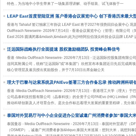
特色，为当地中小学生带来了一场集原理讲解、动手组装、试飞体验于一
LEAP East首度登陆亚洲 落户香港会议展览中心 创下香港历来最
香港与 Tahaluf 签订独家三年协议 LEAP East 将于2027年强势回归会展中心
OutReach Newswire- 2026年7月14日 - 香港会议展览中心（管理）有限
East 2026 圆满闭幕&mdash;&mdash;此为沙特阿拉伯顶尖科技会议品牌 LEA
泛远国际战略执行全面提速 股权激励稳团队 投资峰会释信号
香港 -Media OutReach Newswire- 2026年7月13日 - 泛远国际控股集
连同其附属公司，统称"泛远国际"或"本集团"）欣然宣布本集团近日先后完成两项关键动
核心管理层及雇员授出奖励股份，并于7月10日出席金融公关
理大于巴黎与达索系统及PAIEvo签署三方合作备忘录 推动跨洲科研
香港 -Media OutReach Newswire- 2026年7月13日 - 香港理工大
公司晶泰科技控股有限公司（晶泰科技）的全资子公司PAIEvo (HK) Limited
推动科研创新及人才培育合作。是次合作标志着理大发展的重要里程碑，充分展
泰国对外贸易厅与中小企业促进办公室诚邀广州消费者参加“泰国大米
国大米
泰国曼谷 - Media OutReach Newswire - 2026年7月13日 - 泰国对外贸
（OSMEP），诚邀广州消费者参加&ldquo;泰国大米巡展：想到大米，就想到泰国&