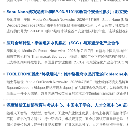
质的大米&rdquo;活动。该活动将于2026年7月17日至19日上午10:00至晚上10
Sapu Nano成功完成1b期SP-03-B101试验首个安全性队列；独
量递增，欧洲扩展工作已在推进
圣地亚哥，美国 -Media OutReach Newswire- 2026年7月9日 - Sapu Nan
Deciparticle&trade;纳米药物平台的临床阶段生物技术公司，今日宣布，
进行的代号为SP-03-B101的1b期临床试验首个安全性队列的审查。该试验旨在评
应对全球转型：泰国暹罗水泥集团（SCG）与东盟深化产业合作
泰国曼谷- Media OutReach Newswire - 2026 年 7 月 7日 -东盟与中
裁兼首席执行官 Thammasak Sethaudom 强调，东盟产业正在经历结构
以支持长期可持续增长。泰国暹罗水泥集团（SCG）与东盟深化产业合作SCG 
TOBLERONE推出“终极臻礼”：施华洛世奇水晶打造的Toblerone
瑞士苏黎世 -Media OutReach Newswire- 2026年7月6日 -瑞士经典巧克力品牌Tobl
Square&rdquo;（&ldquo;拒绝平庸&rdquo;）的品牌理念化为现实，以施华洛
呈现出一件令人惊艳、兼具美感与公益意义的艺术之作&mdash;&mdash;这正是Tob
深度解析工信部教育与考试中心、中国电子学会、人才交流中心AI证
随着人工智能、大模型、智能体、工业AI产业快速发展，市场上各类工信部体系
不同，证书的官方背书、行业话语权、考核规范度、政企求职认可度差距悬殊。目
属相关单位颁发，结合行业资质权重、产业落地认可度、人才评价标准完善度、