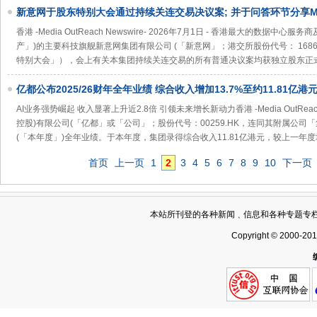
新意网于股东特别大会通过持续关连交易决议案; 并于问答环节分享ME
展及策略
香港 -Media OutReach Newswire- 2026年7月1日 - 香港最大的数据
产」)的主要科技旗舰新意网集团有限公司 (「新意网」；港交所股份代号： 168
特别大会」），会上有关本集团持续关连交易的所有普通决议案均获独立股东正
亿都公布2025/26财年全年业绩 综合收入增加13.7%至约11.81亿
19.51亿港元
AI业务强势崛起 收入显著上升近2.8倍 引领未来增长新动力香港 -Media OutReach N
控股)有限公司(「亿都」或「公司」；股份代号：00259.HK，连同其附属公司「集
(「本年度」)全年业绩。于本年度，集团录得综合收入11.81亿港元，较上一年度增
首页
上一页
1
2
3
4
5
6
7
8
9
10
下一页
本站所刊登的各种新闻﹑信息和各种专题专
Copyright © 2000-20