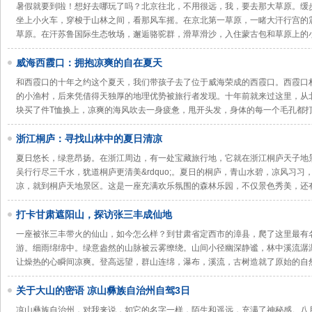
暑假就要到啦！想好去哪玩了吗？北京往北，不用很远，我，要去那大草原。缓
坐上小火车，穿梭于山林之间，看那风车摇。在京北第一草原，一睹大汗行宫的
草原。在汗苏鲁国际生态牧场，邂逅骆驼群，滑草滑沙，入住蒙古包和草原上的
威海西霞口：拥抱凉爽的自在夏天
和西霞口的十年之约这个夏天，我们带孩子去了位于威海荣成的西霞口。西霞口
的小渔村，后来凭借得天独厚的地理优势被旅行者发现。十年前就来过这里，从
块买了件T恤换上，凉爽的海风吹去一身疲惫，甩开头发，身体的每一个毛孔都
浙江桐庐：寻找山林中的夏日清凉
夏日悠长，绿意昂扬。在浙江周边，有一处宝藏旅行地，它就在浙江桐庐天子地景区
吴行行尽三千水，犹道桐庐更清美&rdquo;。夏日的桐庐，青山水碧，凉风习
凉，就到桐庐天地景区。这是一座充满欢乐氛围的森林乐园，不仅景色秀美，还
打卡甘肃遮阳山，探访张三丰成仙地
一座被张三丰带火的仙山，如今怎么样？到甘肃省定西市的漳县，爬了这里最有
游。细雨绵绵中。绿意盎然的山脉被云雾缭绕。山间小径幽深静谧，林中溪流潺
让燥热的心瞬间凉爽。登高远望，群山连绵，瀑布，溪流，古树造就了原始的自
关于大山的密语 凉山彝族自治州自驾3日
凉山彝族自治州，对我来说，如它的名字一样，陌生和遥远，充满了神秘感。八