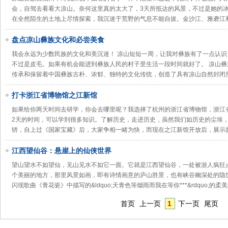
会，自驾去看看大凉山。奈何这里真的太大了，3天所抵达的风景，不过是她的
在全然陌生的土地上尽情探索，我沉迷于荒野的气息不能自拔。金沙江、雅砻江
盘点凉山彝族文化和必尝美食
我会永远为少数民族的文化和美沉迷！ 凉山短短一周，让我对彝族有了一点认
不过是皮毛。如果有机会能进到彝族人民的村子里生活一段时间就好了。 凉山
传承和保留着中国彝族古朴、浓郁、独特的文化传统，创造了具有凉山自然封闭
打卡浙江省博物馆之江新馆
如果给你两天时间去研学，你会去哪里呢？我选择了杭州的浙江省博物馆，浙江省
2天的时间，可以学到很多知识。了解历史，走进历史，虽然我们如历史的尘埃
轿，自上过《国家宝藏》后，大家争相一睹为快，而现在之江新馆开放后，展示
江西望仙谷：悬崖上的仙侠世界
望山望水不如望仙，见山见水不如它一面。它就是江西望仙谷，一处被游人疯狂
个美丽的地方，那里风景如画，即有诗情画意的庐山胜景，也有峡谷幽深处的隐
闪现歌曲《青花瓷》中描写的&ldquo;天青色等烟雨而我在等你***&rdquo;的柔
首页
上一页
1
下一页
尾页