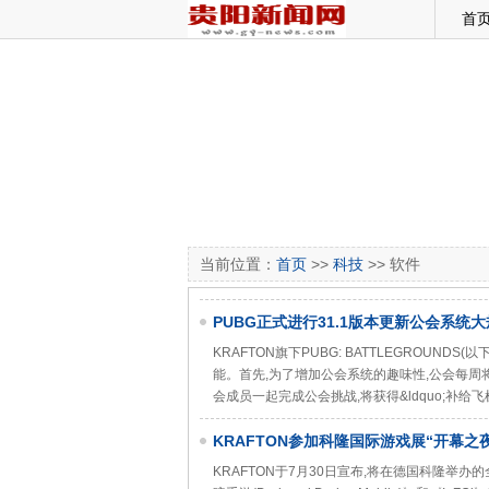
首
当前位置：
首页
>>
科技
>> 软件
​PUBG正式进行31.1版本更新公会系统
KRAFTON旗下PUBG: BATTLEGROUN
能。首先,为了增加公会系统的趣味性,公会每周将会进行&
会成员一起完成公会挑战,将获得&ldquo;补给飞
KRAFTON参加科隆国际游戏展“开幕
《InZOl》
KRAFTON于7月30日宣布,将在德国科隆举办的全