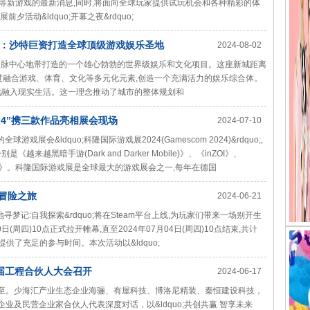
》和《InZOl》等新游戏的最新消息,同时,将面向全球玩家提供试玩机会和各种精彩的体
夕活动&ldquo;开幕之夜&rdquo;
：沙特巨资打造全球顶级游戏娱乐圣地
2024-08-02
伊克山脉中心地带打造的一个雄心勃勃的世界级娱乐和文化项目。这座新城距离
过融合游戏、体育、文化等多元化元素,创造一个充满活力的娱乐综合体。
戏融入现实生活。这一理念推动了城市的整体规划和
024”携三款作品亮相展会现场
2024-07-10
戏展会&ldquo;科隆国际游戏展2024(Gamescom 2024)&rdquo;,
越黑暗手游(Dark and Darker Mobile)》、《inZOI》、
称PUBG)》。科隆国际游戏展是全球最大的游戏展会之一,每年在德国
冒险之旅
2024-06-21
地寻梦记:自我探索&rdquo;将在Steam平台上线,为玩家们带来一场别开生
(周四)10点正式拉开帷幕,直至2024年07月04日(周四)10点结束,共计
提供了充足的参与时间。本次活动以&ldquo;
届工程合伙人大会召开
2024-06-17
而至。少海汇产业生态企业海骊、有屋科技、博洛尼精装、秦恒建设科技，
业及民营企业家合伙人代表深度对话，以&ldquo;共创共赢 智享未来