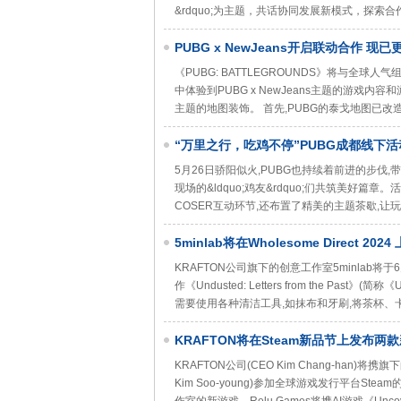
&rdquo;为主题，共话协同发展新模式，探
PUBG x NewJeans开启联动合作 现已
《PUBG: BATTLEGROUNDS》将与全球
中体验到PUBG x NewJeans主题的游戏内容和
主题的地图装饰。 首先,PUBG的泰戈地图已改造成
“万里之行，吃鸡不停”PUBG成都线下
5月26日骄阳似火,PUBG也持续着前进的步伐,带着
现场的&ldquo;鸡友&rdquo;们共筑美好
COSER互动环节,还布置了精美的主题茶歇,
5minlab将在Wholesome Direct 2
KRAFTON公司旗下的创意工作室5minlab将于6月9日
作《Undusted: Letters from the Pa
需要使用各种清洁工具,如抹布和牙刷,将茶杯
KRAFTON将在Steam新品节上发布两
KRAFTON公司(CEO Kim Chang-han)将携旗下的
Kim Soo-young)参加全球游戏发行平台Steam