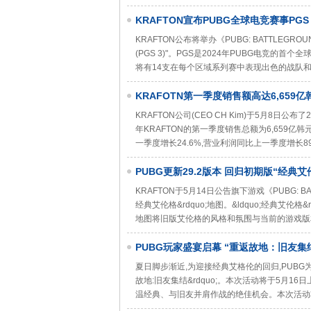
​KRAFTON宣布PUBG全球电竞赛事PGS
KRAFTON公布将举办《PUBG: BATTLEGROUN
(PGS 3)"。PGS是2024年PUBG电竞的
将有14支在每个区域系列赛中表现出色的战队和1
KRAFOTN第一季度销售额高达6,65
KRAFTON公司(CEO CH Kim)于5月8日公
年KRAFTON的第一季度销售总额为6,659亿韩
一季度增长24.6%,营业利润同比上一季度增长8
PUBG更新29.2版本 回归初期版“经典
KRAFTON于5月14日公告旗下游戏《PUBG: BA
经典艾伦格&rdquo;地图。&ldquo;经典艾
地图将旧版艾伦格的风格和氛围与当前的游戏版
PUBG玩家盛宴启幕 “重返故地：旧友集
夏日脚步渐近,为迎接经典艾格伦的回归,PUBG为广
故地:旧友集结&rdquo;。本次活动将于5月1
温经典、与旧友并肩作战的绝佳机会。本次活动将通