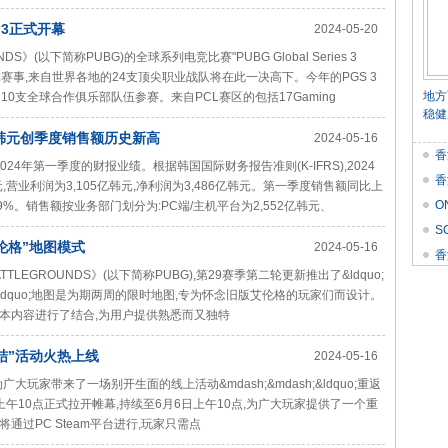
 3正式开幕
2024-05-20
DS》(以下简称PUBG)的全球系列电竞比赛"PUBG Global Series 3
首个全球赛事,来自世界各地的24支顶尖职业战队将在此一决高下。今年的PGS 3
地方
0支全球合作俱乐部队伍参赛。来自PCL赛区的包括17Gaming
稳健
9亿韩元创季度销售额历史新高
2024-05-16
香
布了2024年第一季度的财报业绩。根据韩国国际财务报告准则(K-IFRS),2024
香
元,营业利润为3,105亿韩元,净利润为3,486亿韩元。第一季度销售额同比上
O
9%。销售额按业务部门划分为:PC端/主机平台为2,552亿韩元、
价
S
艾伦格”地图模式
2024-05-16
Res
香
TTLEGROUNDS》(以下简称PUBG),第29赛季第二轮更新推出了&ldquo;
伦格&rdquo;地图是为期两周的限时地图,专为怀念旧版艾伦格的玩家们而设计。
本内容进行了结合,为用户提供熟悉而又独特
结”活动火热上线
2024-05-16
大玩家带来了一场别开生面的线上活动&mdash;&mdash;&ldquo;重返
6日上午10点正式拉开帷幕,持续至6月6日上午10点,为广大玩家提供了一个重
过PC Steam平台进行,玩家只需点