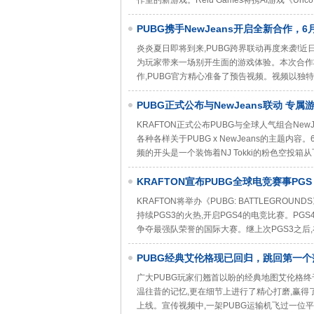
作室的新游戏。Relu Games将携AI游戏《Uncover
PUBG携手NewJeans开启全新合作，
炎炎夏日即将到来,PUBG跨界联动再度来袭!近日
为玩家带来一场别开生面的游戏体验。本次合作
作,PUBG官方精心准备了预告视频。视频以独特
PUBG正式公布与NewJeans联动 专
KRAFTON正式公布PUBG与全球人气组合Ne
各种各样关于PUBG x NewJeans的主题内
频的开头是一个装饰着NJ Tokki的粉色空投箱从
KRAFTON宣布PUBG全球电竞赛事PGS
KRAFTON将举办《PUBG: BATTLEGROUNDS》
持续PGS3的火热,开启PGS4的电竞比赛。PG
争夺最强队荣誉的国际大赛。继上次PGS3之后,
PUBG经典艾伦格现已回归，跳回第一个
广大PUBG玩家们翘首以盼的经典地图艾伦格终
温往昔的记忆,更在细节上进行了精心打磨,赢
上线。宣传视频中,一架PUBG运输机飞过一位