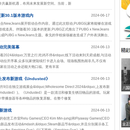
索合作共赢新机遇，布局未来发展新空间。当前，新
更新30.1版本游戏内
2024-06-17
人气组合NewJeans展开联动合作内容。通过此次联动,PUBG玩家将能够在游戏
游戏道具。伴随着30.1版本的更新,PUBG正式推出了PUBG x NewJeans
PUBG x NewJeans主题。泰戈的学校操场被改造成了户外表演舞台,
活动完美落幕
2024-06-13
2024&ldquo;万里之行,吃鸡不停&rdquo;线下活动来到天府成都,与活动
篇章。活动拉开序幕,众多玩家便陆续打卡进入会场。现场氛围热闹非凡,不仅有
让玩家在活动之余还能大饱口福。更有丰富
024 上发布新游戏《Undusted》
2024-06-13
在独立游戏展会&ldquo;Wholesome Direct 2024&rdquo;上发布新
st》(简称《Undusted》)。《Undusted》是一款清洁和修复生锈旧物品的游戏。玩家
、卡带播放器等各种物品的恢复原貌。在整个修复
款新游戏
2024-06-13
创意工作室Relu Games(CEO Kim Min-jung)和Flyaway Games(CEO
的新品发布活动&mdash;&ldquo;Steam新品节&rdquo;并且分别展示各工