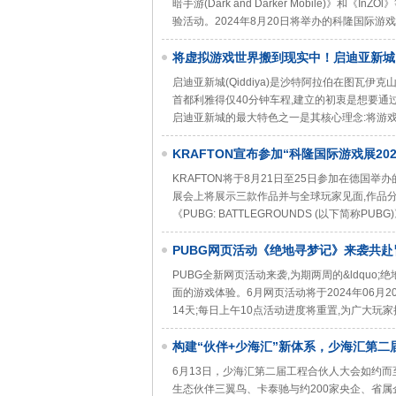
暗手游(Dark and Darker Mobile)
验活动。2024年8月20日将举办的科隆国际游戏展前
将虚拟游戏世界搬到现实中！启迪亚新城
启迪亚新城(Qiddiya)是沙特阿拉伯在图瓦
首都利雅得仅40分钟车程,建立的初衷是想要通
启迪亚新城的最大特色之一是其核心理念:将游
KRAFTON宣布参加“科隆国际游戏展2
KRAFTON将于8月21日至25日参加在德国举办的全球游
展会上将展示三款作品并与全球玩家见面,作品分别是《越来
《PUBG: BATTLEGROUNDS (以下简
PUBG网页活动《绝地寻梦记》来袭共赴
PUBG全新网页活动来袭,为期两周的&ldquo;绝
面的游戏体验。6月网页活动将于2024年06月20日
14天;每日上午10点活动进度将重置,为广大玩家
构建“伙伴+少海汇”新体系，少海汇第二
6月13日，少海汇第二届工程合伙人大会如约
生态伙伴三翼鸟、卡泰驰与约200家央企、省属企