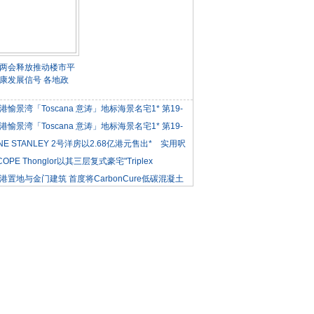
两会释放推动楼市平
康发展信号 各地政
港愉景湾「Toscana 意涛」地标海景名宅1* 第19-
港愉景湾「Toscana 意涛」地标海景名宅1* 第19-
NE STANLEY 2号洋房以2.68亿港元售出* 实用呎
COPE Thonglor以其三层复式豪宅"Triplex
iden
港置地与金门建筑 首度将CarbonCure低碳混凝土