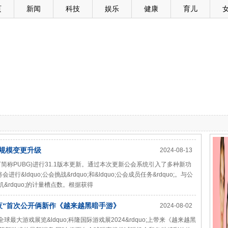
页
新闻
科技
娱乐
健康
育儿
大规模变更升级
2024-08-13
DS(以下简称PUBG)进行31.1版本更新。通过本次更新公会系统引入了多种新功
ldquo;公会挑战&rdquo;和&ldquo;公会成员任务&rdquo;。与公
机&rdquo;的计量槽点数。根据获得
之夜“首次公开俩新作《越来越黑暗手游》
2024-08-02
球最大游戏展览&ldquo;科隆国际游戏展2024&rdquo;上带来《越来越黑