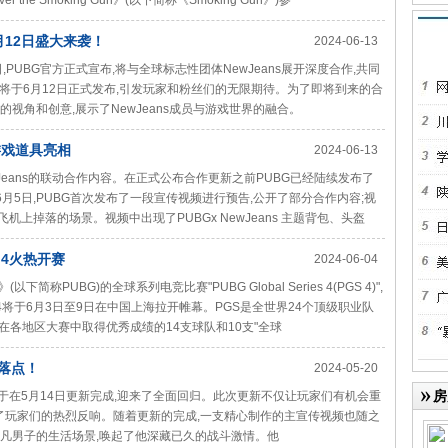
 the Smoking Gun》(以下简称《Smoking Gun》)参
6月12日盛大来袭！
2024-06-13
,PUBG官方正式宣布,将与全球标志性团体NewJeans展开深度合作,共同
将于6月12日正式发布,引发玩家和粉丝们的无限期待。为了即将到来的合
的视角和创意,展示了NewJeans成员与游戏世界的融合。
属游戏道具亮相
2024-06-13
wJeans的联动合作内容。在正式公布合作更新之前PUBG已经陆续发布了
容。6月5日,PUBG首次发布了一段宣传视频进行预告,公开了部分合作内容;视
飞机上掉落的场景。视频中出现了PUBGx NewJeans 主题背包、头盔
 4火热开赛
2024-06-04
(以下简称PUBG)的全球系列电竞比赛"PUBG Global Series 4(PGS 4)",
S4将于6月3日至9日在中国上海拉开帷幕。PGS是全世界24个顶级职业队
在各地区大赛中取得优秀成绩的14支球队和10支"全球
落点！
2024-05-20
房
于在5月14日更新完成,迎来了全面回归。此次更新不仅让玩家们有机会重
得了玩家们的热烈反响。随着更新的完成,一支精心制作的主宣传视频也随之
平凡男子的生活场景,唤起了他深藏已久的战斗激情。他