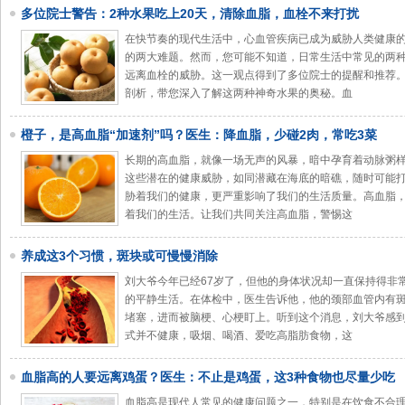
多位院士警告：2种水果吃上20天，清除血脂，血栓不来打扰
在快节奏的现代生活中，心血管疾病已成为威胁人类健康
的两大难题。然而，您可能不知道，日常生活中常见的两种
远离血栓的威胁。这一观点得到了多位院士的提醒和推荐
剖析，带您深入了解这两种神奇水果的奥秘。血
橙子，是高血脂“加速剂”吗？医生：降血脂，少碰2肉，常吃3菜
长期的高血脂，就像一场无声的风暴，暗中孕育着动脉粥
这些潜在的健康威胁，如同潜藏在海底的暗礁，随时可能
胁着我们的健康，更严重影响了我们的生活质量。高血脂
着我们的生活。让我们共同关注高血脂，警惕这
养成这3个习惯，斑块或可慢慢消除
刘大爷今年已经67岁了，但他的身体状况却一直保持得非
的平静生活。在体检中，医生告诉他，他的颈部血管内有
堵塞，进而被脑梗、心梗盯上。听到这个消息，刘大爷感
式并不健康，吸烟、喝酒、爱吃高脂肪食物，这
血脂高的人要远离鸡蛋？医生：不止是鸡蛋，这3种食物也尽量少吃
血脂高是现代人常见的健康问题之一，特别是在饮食不合