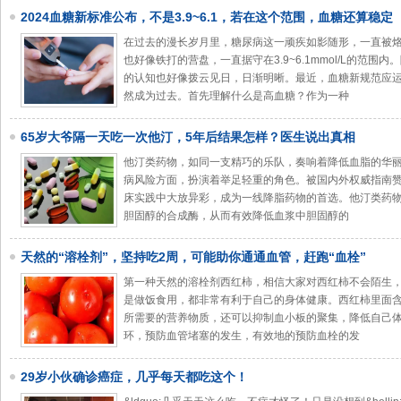
2024血糖新标准公布，不是3.9~6.1，若在这个范围，血糖还算稳定
在过去的漫长岁月里，糖尿病这一顽疾如影随形，一直被
也好像铁打的营盘，一直据守在3.9~6.1mmol/L的范
的认知也好像拨云见日，日渐明晰。最近，血糖新规范应
然成为过去。首先理解什么是高血糖？作为一种
65岁大爷隔一天吃一次他汀，5年后结果怎样？医生说出真相
他汀类药物，如同一支精巧的乐队，奏响着降低血脂的华
病风险方面，扮演着举足轻重的角色。被国内外权威指南
床实践中大放异彩，成为一线降脂药物的首选。他汀类药
胆固醇的合成酶，从而有效降低血浆中胆固醇的
天然的“溶栓剂”，坚持吃2周，可能助你通通血管，赶跑“血栓”
第一种天然的溶栓剂西红柿，相信大家对西红柿不会陌生
是做饭食用，都非常有利于自己的身体健康。西红柿里面
所需要的营养物质，还可以抑制血小板的聚集，降低自己
环，预防血管堵塞的发生，有效地的预防血栓的发
29岁小伙确诊癌症，几乎每天都吃这个！