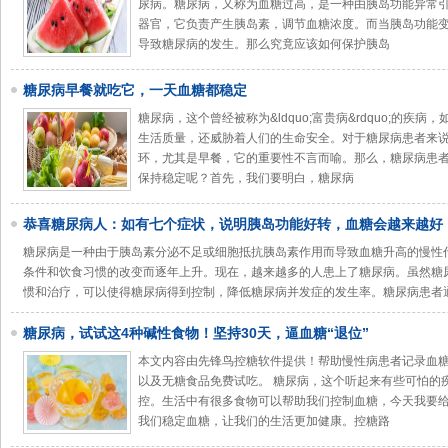
尿病。糖尿病，又称为血糖过高，是一种由胰岛功能异常
器官，它负责产生胰岛素，调节血糖浓度。而当胰岛功能
导致糖尿病的发生。那么究竟应该如何保护胰岛
糖尿病早餐就吃它，一天血糖都稳定
糖尿病，这个曾经被称为&ldquo;富贵病&rdquo;的
生活质量，还威胁着人们的生命安全。对于糖尿病患者来
环，尤其是早餐，它的重要性不言而喻。那么，糖尿病患
保持稳定呢？首先，我们要明白，糖尿病
恭喜糖尿病人：如有七个症状，说明胰岛功能好转，血糖会越来越好
糖尿病是一种由于胰岛素分泌不足或细胞抵抗胰岛素作用而导致血糖升高的慢性
条件和饮食习惯的改变而逐年上升。现在，越来越多的人患上了糖尿病。虽然糖
惯和治疗，可以使得糖尿病得到控制，降低糖尿病并发症的发生率。糖尿病患者
糖尿病，试试这4种碱性食物！坚持30天，逼血糖“退位”
本文内容由先锋鸟控糖软件提供！帮助慢性病患者记录血
以及无糖食品免费试吃。 糖尿病，这个听起来有些可怕的
控。生活中有很多食物可以帮助我们控制血糖，今天我要
我们稳定血糖，让我们的生活更加健康。控糖路