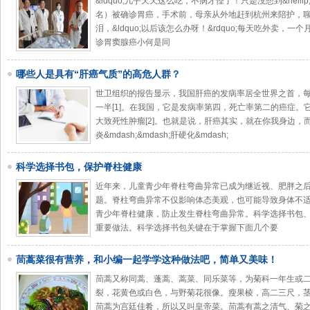
&ldquo;几乎天天这么吃，不病才怪了！只是没想到&hellip;&h
名）被确诊胃癌，手术前，母亲从外地赶到杭州来陪护，
泪，&ldquo;以后该怎么办呀！&rdquo;每天吃外卖
诊胃窦腺癌小何是同
哪些人是具有“肝癌气质”的高危人群？
世卫组织的报告显示，我国肝癌的发病率居全世界之首，
一半[1]。在我国，它是发病率第四，死亡率第二的癌症。它
大致死性肿瘤[2]。也就是说，肝癌其实，就在你我身边
炎&mdash;&mdash;肝硬化&mdash;
科学选择书包，保护脊柱健康
近年来，儿童青少年脊柱弯曲异常已成为继近视、肥胖之
题。脊柱弯曲异常不仅影响体态美观，也可能导致身体不
青少年脊柱健康，防止发生脊柱弯曲异常。科学选择书包
重要做法。科学选择书包关键在于掌握下面几个要
茼蒿菜很有营养，和小编一起学学这种做法吧，简单又美味！
茼蒿又称同蒿、蓬蒿、蒿菜、同乐菜等，为菊科一年生或
裂，花黄色或白色，与野菊花很像。瘦果棱，高二三尺，
茼蒿为宫廷佳肴，所以又叫皇帝菜。茼蒿有蒿之清气、菊