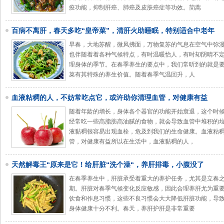
疫功能，抑制肝癌、肺癌及皮肤癌症等功效。茼蒿
百病不离肝，春天多吃“皇帝菜”，清肝火助睡眠，特别适合中老年
早春，大地苏醒，微风拂面，万物复苏的气息在空气中弥
也伴随着着各种气候特点，有时温暖怡人，有时却阴晴不
理身体的季节。在春季养生的要点中，我们常听到的就是
菜有其特殊的养生价值。随着春季气温回升，人
血液粘稠的人，不妨常吃点它，或许助你清理血管，对健康有益
随着年龄的增长，身体各个器官的功能开始衰退，这个时
经常吃一些高脂肪高油腻的食物，就会导致血管中堆积的
液黏稠很容易出现血栓，危及到我们的生命健康。血液粘
管，对健康有益所以在生活中，血液黏稠的人，
天然解毒王“原来是它！给肝脏“洗个澡“，养肝排毒，小腹没了
在春季养生中，肝脏承受着重大的养护任务，尤其是立春
期。肝脏对春季气候变化反应敏感，因此合理养肝尤为重
饮食和作息习惯，这些不良习惯会大大降低肝脏功能，导
身体健康十分不利。春天，养肝护肝是非常重要