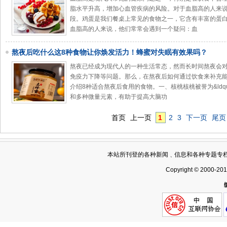
脂水平升高，增加心血管疾病的风险。对于血脂高的人来
段。鸡蛋是我们餐桌上常见的食物之一，它含有丰富的蛋
血脂高的人来说，他们常常会遇到一个疑问：血
熬夜后吃什么这8种食物让你焕发活力！蜂蜜对失眠有效果吗？
熬夜已经成为现代人的一种生活常态，然而长时间熬夜会
免疫力下降等问题。那么，在熬夜后如何通过饮食来补充
介绍8种适合熬夜后食用的食物。一、核桃核桃被誉为&ldquo
和多种微量元素，有助于提高大脑功
首页
上一页
1
2
3
下一页
尾页
本站所刊登的各种新闻﹑信息和各种专题专
Copyright © 2000-20