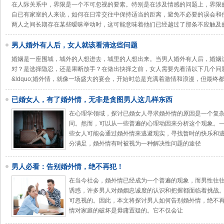
在人际关系中，界限是一个不可忽视的要素。特别是在涉及情感的问题上，界限
自已有家室的人来说，如何在日常交往中保持适当的距离，避免不必要的误会和
两人之间长期存在某些暧昧举动时，这可能意味着他们已经越过了那条不应触及
男人婚外有人后，女人就该看清这些问题
婚姻是一座围城，城外的人想进去，城里的人想出来。当男人婚外有人后，婚姻
对？是选择隐忍，还是果断放手？在做出抉择之前，女人需要先看清以下几个问题
&ldquo;婚外情，就像一场盛大的宴会，开始时总是充满着激情和浪漫，但最终都
已婚女人，有了婚外情，无非是贪图男人这几样东西
在心理学领域，探讨已婚女人寻求婚外情的原因是一个复
同。然而，可以从一些普遍的心理动因来分析这个现象。
些女人可能会通过婚外情来逃避现实，寻找暂时的快乐和
分满足，婚外情有时被视为一种解决性问题的途径
男人必看：告别婚外情，绝不再犯！
在当今社会，婚外情已经成为一个普遍的现象，而男性往
诱惑，许多男人对婚姻忠诚度的认识和把握都面临着挑战
可忽视的。因此，本文将探讨男人如何告别婚外情，绝不再
情对家庭的破坏是毋庸置疑的。它不仅会让