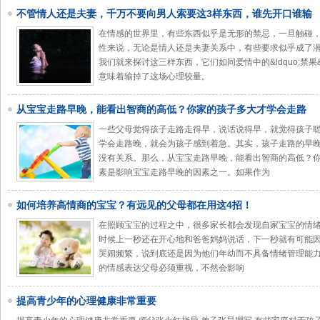
不管情人还是夫妻，千万不要向男人索要这3样东西，谁先开口谁输
在情感的世界里，有些东西似乎是无形的禁忌，一旦触碰
性来说，无论是情人还是夫妻关系中，有些要求似乎成了潜规则中
我们就来探讨这三样东西，它们如同爱情中的&ldquo;禁果
意味着输掉了这场心理较量。
从宝宝走路早晚，能看出智商的高低？你家的孩子多大才学会走路
一些父母觉得孩子走路走得早，说话说得早，就觉得孩子
学会走路晚，就会为孩子感到着急。其实，孩子走路的早
没有关系。那么，从宝宝走路早晚，能看出智商的高低？你
素是影响宝宝走路早晚的因素之一。如果作为
如何培养高情商的宝宝？有远见的父母都在用这4招！
在照顾宝宝的过程之中，很多家长都会发现自家宝宝的情绪简直是
时候上一秒还在开心地和爸爸妈妈说话，下一秒就有可能
哭闹频繁，说到底还是因为他们年幼而不具备情绪管理能
的情感表达父母必须重视，不然会影响
提高青少年的心理健康非常重要