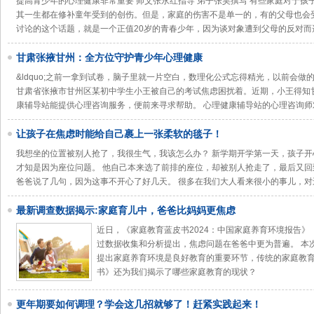
提高青少年的心理健康非常重要 师父张永红指导 弟子张昊撰写 有些家庭对于
其一生都在修补童年受到的创伤。但是，家庭的伤害不是单一的，有的父母也会
讨论的这个话题，就是一个正值20岁的青春少年，因为谈对象遭到父母的反对而
甘肃张掖甘州：全方位守护青少年心理健康
&ldquo;之前一拿到试卷，脑子里就一片空白，数理化公式忘得精光，以前会做的题
甘肃省张掖市甘州区某初中学生小王被自己的考试焦虑困扰着。近期，小王得知
康辅导站能提供心理咨询服务，便前来寻求帮助。 心理健康辅导站的心理咨询师
让孩子在焦虑时能给自己裹上一张柔软的毯子！
我想坐的位置被别人抢了，我很生气，我该怎么办？ 新学期开学第一天，孩子
才知是因为座位问题。 他自己本来选了前排的座位，却被别人抢走了，最后又
爸爸说了几句，因为这事不开心了好几天。 很多在我们大人看来很小的事儿，对
最新调查数据揭示:家庭育儿中，爸爸比妈妈更焦虑
近日，《家庭教育蓝皮书2024：中国家庭养育环境报告
过数据收集和分析提出，焦虑问题在爸爸中更为普遍。 本
提出家庭养育环境是良好教育的重要环节，传统的家庭教育
书》还为我们揭示了哪些家庭教育的现状？
更年期要如何调理？学会这几招就够了！赶紧实践起来！