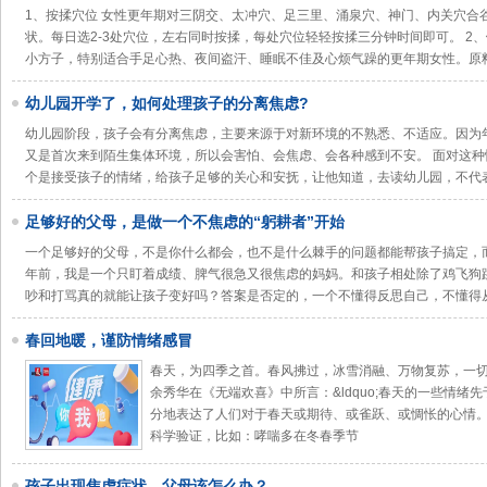
1、按揉穴位 女性更年期对三阴交、太冲穴、足三里、涌泉穴、神门、内关穴合
状。每日选2-3处穴位，左右同时按揉，每处穴位轻轻按揉三分钟时间即可。 2
小方子，特别适合手足心热、夜间盗汗、睡眠不佳及心烦气躁的更年期女性。原
幼儿园开学了，如何处理孩子的分离焦虑?
幼儿园阶段，孩子会有分离焦虑，主要来源于对新环境的不熟悉、不适应。因为
又是首次来到陌生集体环境，所以会害怕、会焦虑、会各种感到不安。 面对这
个是接受孩子的情绪，给孩子足够的关心和安抚，让他知道，去读幼儿园，不代
足够好的父母，是做一个不焦虑的“躬耕者”开始
一个足够好的父母，不是你什么都会，也不是什么棘手的问题都能帮孩子搞定，
年前，我是一个只盯着成绩、脾气很急又很焦虑的妈妈。和孩子相处除了鸡飞狗
吵和打骂真的就能让孩子变好吗？答案是否定的，一个不懂得反思自己，不懂得
春回地暖，谨防情绪感冒
春天，为四季之首。春风拂过，冰雪消融、万物复苏，一
余秀华在《无端欢喜》中所言：&ldquo;春天的一些情绪先
分地表达了人们对于春天或期待、或雀跃、或惆怅的心情。
科学验证，比如：哮喘多在冬春季节
孩子出现焦虑症状，父母该怎么办？