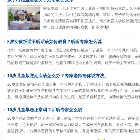
家长求助：儿子读六年级，最近一段时间特别焦虑，又说
抽动的症状，我们也跟着焦虑起来。请问，孩子遇到这样的
京市夏光清德育名师工作室成员、南京市盲人学校孙丽娟
学，就出现身体抽动的症状，如不停地&
8岁女孩叛逆不听话该如何教育？听听专家怎么说
作为一名家庭教育行业专家，我知道8岁女孩叛逆不听话是一个非常常见的问题
有用的技巧，帮助父母们应对叛逆的孩子。大黄蜂老师了解问题的根源首先，家
话的原因可能是多种多样的，包括生理和心理方面的因素。对于一些女孩来说，
10岁儿童叛逆期应该怎么办？专家老师给你说方法。
10岁儿童叛逆期是孩子成长中一个常见的阶段，此时孩子开始表现反叛和挑战
该如何应对孩子的叛逆期呢？在本文中大黄蜂老师将从几个方面进行介绍。大黄
质。叛逆期是孩子从依赖成为自主的过程，是孩子自我意识、自我价值的形成过
10岁儿童早恋正常吗？听听专家怎么说
10岁早恋正常吗？对于这一问题，家长们常常存在着不同的看法和观点。许多
不正常，也不良好。而一些家长则认为这是儿童成长的自然现象，不必大惊小怪
题进行探讨，分析早恋行为对于孩子的影响，并提出建议，帮助家长正确地处理