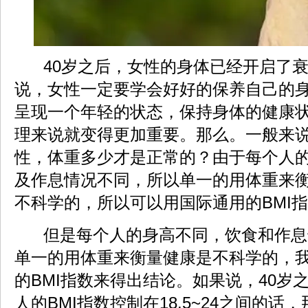
40岁之后，女性的身体已经开启了
说，女性一定要学会好好的保养自己的
呈现一个年轻的状态，保持身体的健康
理来说就变得更加重要。那么。一般来说
性，体重多少才是正常的？由于每个人
及作息情况不同，所以单一的用体重来
不科学的，所以可以用国际通用的BMI
但是每个人的身高不同，饮食和作息
单一的用体重来衡量健康是不科学的，
的BMI指数来得出结论。如果说，40岁
人的BMI指数控制在18.5~24之间的话